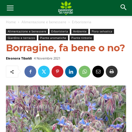
Home
Alimentazione e benessere
Erboristeria
Alimentazione e benessere
Erboristeria
Ambiente
Flora selvatica
Giardino e terrazzo
Piante aromatiche
Piante tintorie
Borragine, fa bene o no?
Eleonora Tibaldi
4 Novembre 2021