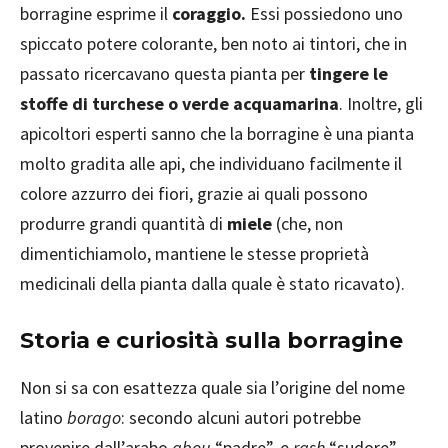
borragine esprime il
coraggio.
Essi possiedono uno
spiccato potere colorante, ben noto ai tintori, che in
passato ricercavano questa pianta per
tingere le
stoffe di turchese o verde acquamarina
. Inoltre, gli
apicoltori esperti sanno che la borragine è una pianta
molto gradita alle api, che individuano facilmente il
colore azzurro dei fiori, grazie ai quali possono
produrre grandi quantità di
miele
(che, non
dimentichiamolo, mantiene le stesse proprietà
medicinali della pianta dalla quale è stato ricavato).
Storia e curiosità sulla borragine
Non si sa con esattezza quale sia l’origine del nome
latino
borago
: secondo alcuni autori potrebbe
provenire dall’arabo
abou
“padre”, e
rash
“sudore”,