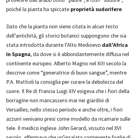
poiché la pianta ha spiccate
proprietà sudorifere
.
Dato che la pianta non viene citata in alcun testo
dell’antichità, gli storici botanici suppongono che sia
stata introdotta durante l’Alto Medioevo
dall’Africa
in Spagna
, da dove si è abbondantemente diffusa nel
continente europeo. Alberto Magno nel XIII secolo la
descrive come “generatrice di buon sangue”, mentre
P.A. Mattioli la consiglia per curare la debolezza del
cuore. Il Re di Francia Luigi XIV esigeva che i fiori della
borragine non mancassero mai nei giardini di
Versailles; nello stesso periodo e anche oltre, i fiori
azzurri venivano presi come modello da ricamare sulle
tele. Il medico inglese John Gerard, vissuto nel XVI
secolo, affermava che un’insalata contenente foglie di