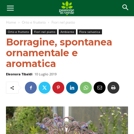
Home
Orto e frutteto
Fiori nel piatto
Orto e frutteto
Fiori nel piatto
Ambiente
Flora selvatica
Borragine, spontanea
ornamentale e
aromatica
Eleonora Tibaldi
10 Luglio 2019