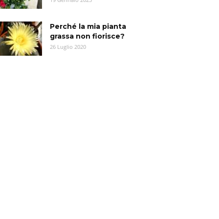
Perché la mia pianta
grassa non fiorisce?
26 Luglio 2020