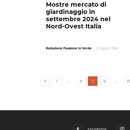
Mostre mercato di
giardinaggio in
settembre 2024 nel
Nord-Ovest Italia
Redazione Passione In Verde
-
31 Agosto 2024
...
...
1
4
5
6
8
FACEBOOK