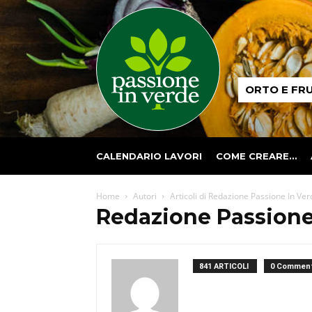
Passione
ORTO E FR
in
verde
CALENDARIO LAVORI
COME CREARE…
Home
Autori
Articoli di Redazione Passione In Ver
Redazione Passione
841 ARTICOLI
0 Comment