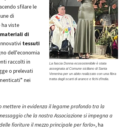
facendo sfilare le
une di
 ha viste
materiali di
innovativi
tessuti
gno dell’economia
nti raccolti in
La fascia Donna ecosostenibile è stata
assegnata al Comune siciliano di Santa
agge o prelevati
Venerina per un abito realizzato con una fibra
menticati” nei
tratta dagli scarti di arance e fichi d’India.
mettere in evidenza il legame profondo tra la
un messaggio che la nostra Associazione si impegna a
elle fioriture il mezzo principale per farlo
», ha