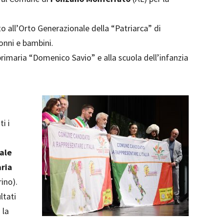
o all’Orto Generazionale della “Patriarca” di
onni e bambini.
rimaria “Domenico Savio” e alla scuola dell’infanzia
i i
ale
aria
ino).
ltati
 la