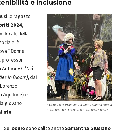
enibilità e inclusione
ausi le ragazze
oriti 2024
,
i locali, della
sociale: è
nuova “Donna
l professor
 Anthony O’Neill
es in Bloom)
, dai
e Lorenzo
p Aquilone) e
 la giovane
Il Comune di Frassino ha vinto la fascia Donna
tradizione, per il costume tradizionale locale.
liste
.
Sul
podio
sono salite anche
Samantha Giusiano