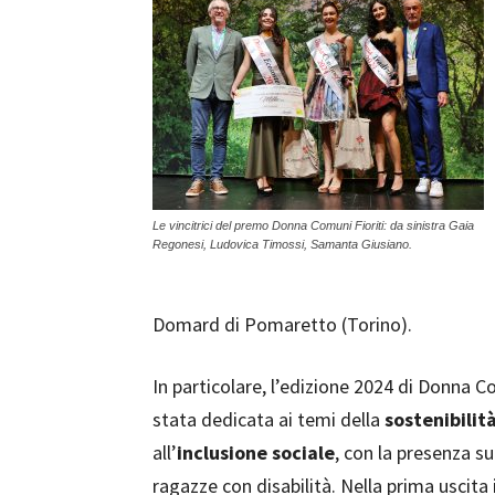
Le vincitrici del premo Donna Comuni Fioriti: da sinistra Gaia
Regonesi, Ludovica Timossi, Samanta Giusiano.
Domard di Pomaretto (Torino).
In particolare, l’edizione 2024 di Donna Co
stata dedicata ai temi della
sostenibili
all’
inclusione sociale
, con la presenza su
ragazze con disabilità. Nella prima uscita i