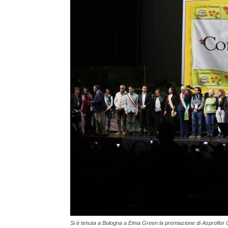
Si è tenuta a Bologna a Eima Green la premiazione di Asproflor C