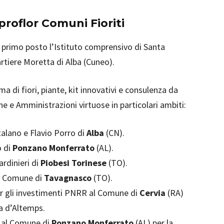
roflor Comuni Fioriti
l primo posto l’Istituto comprensivo di Santa
artiere Moretta di Alba (Cuneo).
a di fiori, piante, kit innovativi e consulenza da
e e Amministrazioni virtuose in particolari ambiti:
alano e Flavio Porro di
Alba
(CN).
o di
Ponzano Monferrato
(AL).
rdinieri di
Piobesi Torinese
(TO).
al Comune di
Tavagnasco
(TO).
r gli investimenti PNRR al Comune di
Cervia
(RA)
ca d’Altemps.
 al Comune di
Ponzano Monferrato
(AL) per la