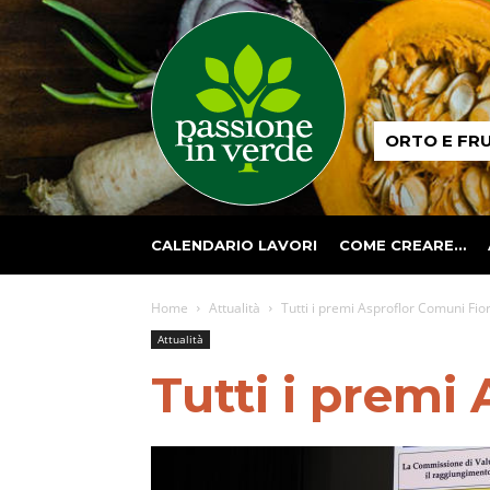
Passione
ORTO E FR
in
verde
CALENDARIO LAVORI
COME CREARE…
Home
Attualità
Tutti i premi Asproflor Comuni Fior
Attualità
Tutti i premi 