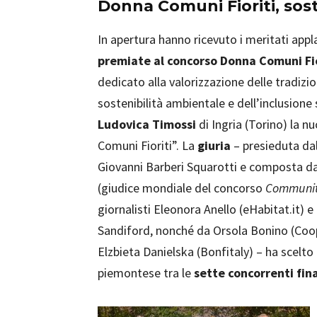
Donna Comuni Fioriti, sost
In apertura hanno ricevuto i meritati appl
premiate al concorso Donna Comuni Fi
dedicato alla valorizzazione delle tradizion
sostenibilità ambientale e dell’inclusione 
Ludovica Timossi
di Ingria (Torino) la 
Comuni Fioriti”. La
giuria
– presieduta da
Giovanni Barberi Squarotti e composta da
(giudice mondiale del concorso
Communiti
giornalisti Eleonora Anello (eHabitat.it) 
Sandiford, nonché da Orsola Bonino (Coo
Elzbieta Danielska (Bonfitaly) – ha scelto
piemontese tra le
sette concorrenti fina