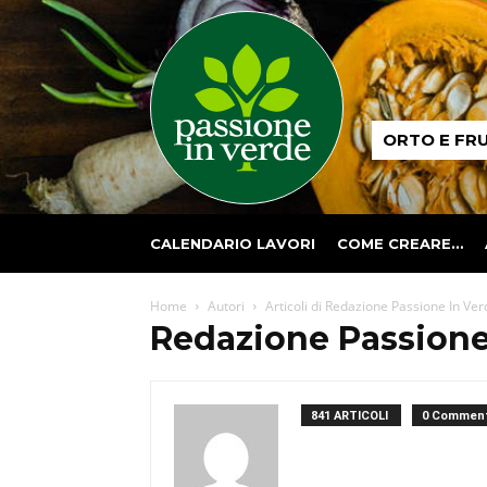
Passione
ORTO E FR
in
verde
CALENDARIO LAVORI
COME CREARE…
Home
Autori
Articoli di Redazione Passione In Ver
Redazione Passione
841 ARTICOLI
0 Comment