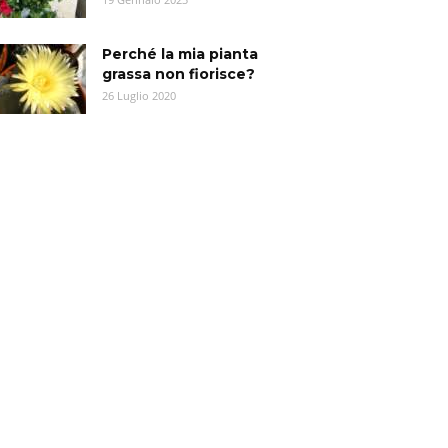
Perché la mia pianta
grassa non fiorisce?
26 Luglio 2020