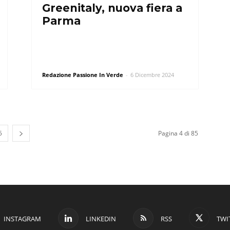
Greenitaly, nuova fiera a
Parma
Redazione Passione In Verde
-
6 Dicembre 2024
5
Pagina 4 di 85
INSTAGRAM
LINKEDIN
RSS
TWI