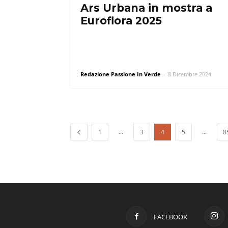
Ars Urbana in mostra a
Euroflora 2025
Redazione Passione In Verde
-
8 Dicembre 2024
...
...
1
3
4
5
8
FACEBOOK