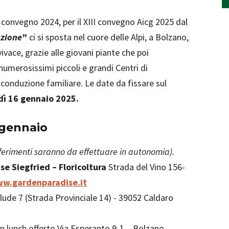
 convegno 2024, per il XIII convegno Aicg 2025 dal
azione
”
ci si sposta nel cuore delle Alpi, a Bolzano,
vivace, grazie alle giovani piante che poi
 numerosissimi piccoli e grandi Centri di
 conduzione familiare. Le date da fissare sul
dì 16 gennaio 2025.
 gennaio
sferimenti saranno da effettuare in autonomia).
se Siegfried – Floricoltura
Strada del Vino 156-
ww.gardenparadise.it
lude 7 (Strada Provinciale 14) - 39052 Caldaro
n lunch offerto Via Esperanto 9-1 – Bolzano