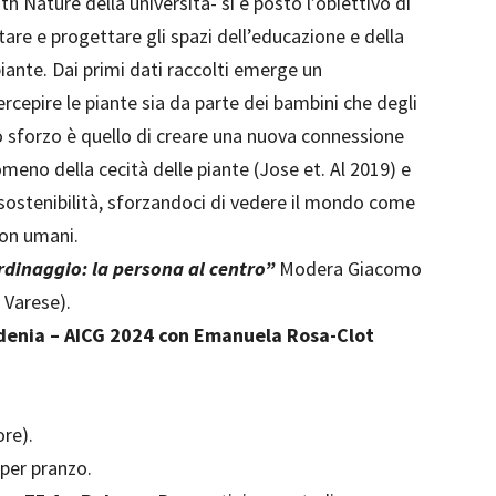
 Nature della università- si è posto l’obiettivo di
tare e progettare gli spazi dell’educazione e della
iante. Dai primi dati raccolti emerge un
cepire le piante sia da parte dei bambini che degli
Lo sforzo è quello di creare una nuova connessione
omeno della cecità delle piante (Jose et. Al 2019) e
ostenibilità, sforzandoci di vedere il mondo come
on umani.
rdinaggio: la persona al centro”
Modera Giacomo
 Varese).
enia – AICG 2024 con Emanuela Rosa-Clot
re).
per pranzo.