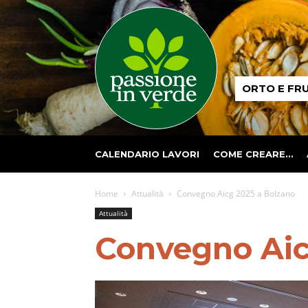
Passione
ORTO E FR
in
verde
CALENDARIO LAVORI
COME CREARE…
Home
Attualità
Convegno Aicg 2025 a Bolzano
Attualità
Convegno Aic