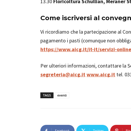
13.30
Floricoltura Schullian, Meraner S
Come iscriversi al conveg
Vi ricordiamo che la partecipazione al Co
pagamento i pasti (comunque non obbligato
https://www.aicg.it/it-it/servizi-onli
Per ulteriori informazioni, contattare la 
segreteria@aicg.it
www.aicg.it
tel. 0
TAGS
eventi
Facebook
Twitter
Pin