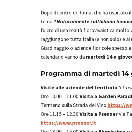
Dopo il centro di Roma, che ha ospitato il
tema
“
Naturalmente coltiviamo innov
fulcro di una realtà florovivaistica molto 
raggiungono tutta Italia (e non solo) e ai
Giardinaggio o aziende floricole spesso a
calendario vanno da
martedì 14 a giove
Programma di martedì 14
Visite alle aziende del territorio
(I tra
Ore 10.00 – 11.00
Visita a Garden Paradi
Termeno sulla Strada del Vino
https://w
Ore 11.15 – 12.30
Visita a
Psenner
Via Pa
https://www.psenner.it
Ore 13.00 – 15.00
Visita a
Blumissima
co