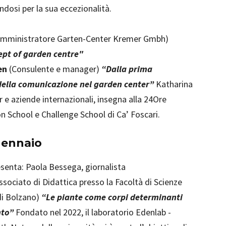
ndosi per la sua eccezionalità.
amministratore Garten-Center Kremer Gmbh)
ept of garden centre"
en
(Consulente e manager)
“Dalla prima
della comunicazione nel garden center”
Katharina
e aziende internazionali, insegna alla 24Ore
 School e Challenge School di Ca’ Foscari.
gennaio
senta: Paola Bessega, giornalista
sociato di Didattica presso la Facoltà di Scienze
di Bolzano)
“Le piante come corpi determinanti
nto”
Fondato nel 2022, il laboratorio Edenlab -