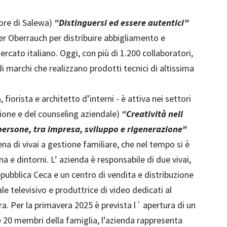
ore di Salewa)
“Distinguersi ed essere autentici”
er Oberrauch per distribuire abbigliamento e
ercato italiano. Oggi, con più di 1.200 collaboratori,
di marchi che realizzano prodotti tecnici di altissima
, fiorista e architetto d’interni - è attiva nei settori
ione e del counseling aziendale)
“Creatività nell
 persone, tra impresa, sviluppo e rigenerazione”
tena di vivai a gestione familiare, che nel tempo si è
na e dintorni. L’ azienda è responsabile di due vivai,
epubblica Ceca e un centro di vendita e distribuzione
ale televisivo e produttrice di video dedicati al
ra. Per la primavera 2025 è prevista l´ apertura di un
e 20 membri della famiglia, l’azienda rappresenta