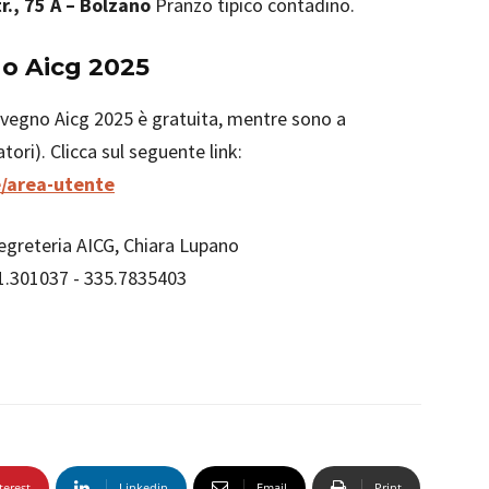
tr., 75 A – Bolzano
Pranzo tipico contadino.
no Aicg 2025
nvegno Aicg 2025 è gratuita, mentre sono a
ri). Clicca sul seguente link:
ne/area-utente
Segreteria AICG, Chiara Lupano
31.301037 - 335.7835403
terest
Linkedin
Email
Print