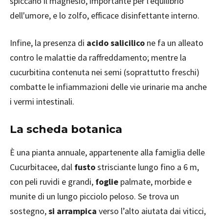
spiccano il magnesio, importante per l'equilibrio
dell'umore, e lo zolfo, efficace disinfettante interno.
Infine, la presenza di
acido salicilico
ne fa un alleato
contro le malattie da raffreddamento; mentre la
cucurbitina contenuta nei semi (soprattutto freschi)
combatte le infiammazioni delle vie urinarie ma anche
i vermi intestinali.
La scheda botanica
È una pianta annuale, appartenente alla famiglia delle
Cucurbitacee, dal
fusto
strisciante lungo fino a 6 m,
con peli ruvidi e grandi,
foglie
palmate, morbide e
munite di un lungo picciolo peloso. Se trova un
sostegno,
si arrampica
verso l’alto aiutata dai viticci,