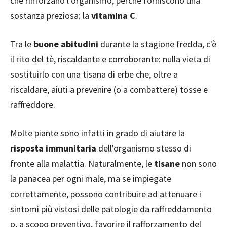
che rinforzano l’organismo, perché forniscono una
sostanza preziosa: la
vitamina C
.
Tra le
buone abitudini
durante la stagione fredda, c'è
il rito del tè, riscaldante e corroborante: nulla vieta di
sostituirlo con una tisana di erbe che, oltre a
riscaldare, aiuti a prevenire (o a combattere) tosse e
raffreddore.
Molte piante sono infatti in grado di aiutare la
risposta immunitaria
dell'organismo stesso di
fronte alla malattia. Naturalmente, le
tisane
non sono
la panacea per ogni male, ma se impiegate
correttamente, possono contribuire ad attenuare i
sintomi più vistosi delle patologie da raffreddamento
o, a scopo preventivo, favorire il rafforzamento del