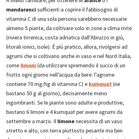
A livello familiare, per ottenere le
arance
o i
mandaranci
sufficienti a coprire il fabbisogno di
vitamina C di una sola persona sarebbero necessarie
almeno 5 piante, da coltivare solo in zone a clima mite
(riviera tirrenica, costa adriatica dall’Abruzzo in giù,
litorali ionici, isole). È più pratico, allora, rivolgersi ad
agrumi che si coltivano anche in vaso e nel Nord Italia,
come
limoni
(da utilizzare spremendo il succo di un
frutto ogni giorno nell’acqua da bere: l’agrume
contiene 70 mg/hg di vitamina C) e
kumquat
(ne
bastano 50 g al giorno), decisamente meno
ingombranti. Se le piante sono adulte e produttive,
bastano 6 limoni e 4 kumquat per avere agrumi da
settembre a marzo. Il
limone
necessita di un vaso
stretto e alto, con terra piuttosto pesante ma ben