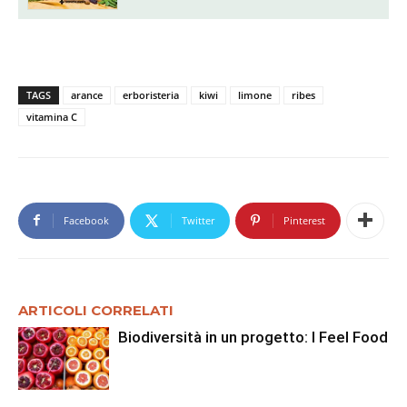
TAGS
arance
erboristeria
kiwi
limone
ribes
vitamina C
Facebook
Twitter
Pinterest
ARTICOLI CORRELATI
Biodiversità in un progetto: I Feel Food