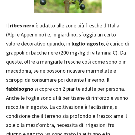
Il
ribes nero
è adatto alle zone più fresche d’Italia
(Alpi e Appennino) e, in giardino, sfoggia un certo
valore decorativo quando, in
luglio-agosto
, è carico di
grappoli di bacche nere (200 mg/hg di vitamina C). Da
queste, oltre a mangiarle fresche così come sono o in
macedonia, se ne possono ricavare marmellate e
sciroppi da consumare poi durante l’inverno. Il
fabbisogno
si copre con 2 piante adulte per persona.
Anche le foglie sono utili per tisane di rinforzo e vanno
raccolte in agosto. La coltivazione è facilissima, a
condizione che il terreno sia profondo e fresco: ama il
sole o la mezz’ombra, necessita di irrigazioni fra
giugno e agosto, va concimato in autunno e in