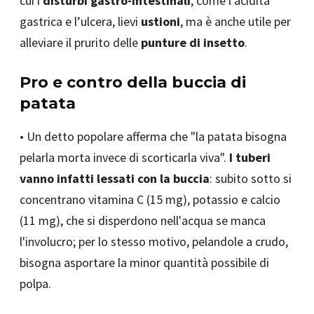
cui i
disturbi gastro-intestinali
, come l'acidità
gastrica e l’ulcera, lievi
ustioni
, ma è anche utile per
alleviare il prurito delle
punture di insetto
.
Pro e contro della buccia di
patata
• Un detto popolare afferma che "la patata bisogna
pelarla morta invece di scorticarla viva".
I tuberi
vanno infatti lessati con la buccia
: subito sotto si
concentrano vitamina C (15 mg), potassio e calcio
(11 mg), che si disperdono nell'acqua se manca
l'involucro; per lo stesso motivo, pelandole a crudo,
bisogna asportare la minor quantità possibile di
polpa.