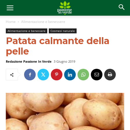
Home
Alimentazione e benessere
Alimentazione e benessere
Cosmesi naturale
Patata calmante della
pelle
Redazione Passione In Verde
3 Giugno 2019