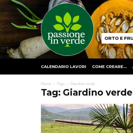
Passione
ORTO E FR
in
verde
CALENDARIO LAVORI
COME CREARE…
Home
Tags
Giardino verde
Tag: Giardino verde