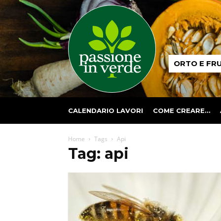
Passione
ORTO E FR
in
verde
CALENDARIO LAVORI
COME CREARE…
Home
Tags
Api
Tag: api