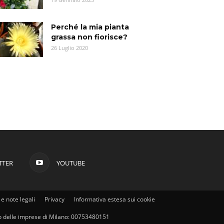
Perché la mia pianta
grassa non fiorisce?
26 Luglio 2020
TTER
YOUTUBE
e note legali
Privacy
Informativa estesa sui cookie
stro delle imprese di Milano: 00753480151