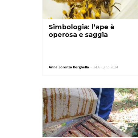
Simbologia: l’ape è
operosa e saggia
Anna Lorenza Berghella
-
24 Giugno 2024