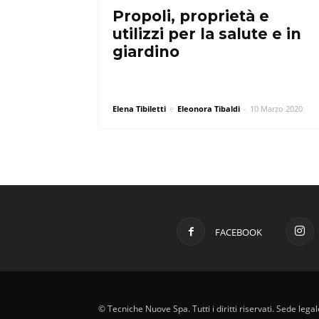
Propoli, proprietà e
utilizzi per la salute e in
giardino
Elena Tibiletti
e
Eleonora Tibaldi
-
10 Marzo 2020
FACEBOOK
© Tecniche Nuove Spa. Tutti i diritti riservati. Sede leg