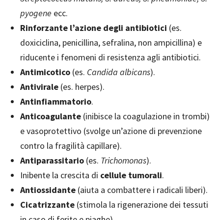
pyogene
ecc.
Rinforzante l’azione degli antibiotici
(es.
doxiciclina, penicillina, sefralina, non ampicillina) e
riducente i fenomeni di resistenza agli antibiotici.
Antimicotico
(es.
Candida albicans
).
Antivirale
(es. herpes).
Antinfiammatorio
.
Anticoagulante
(inibisce la coagulazione in trombi)
e vasoprotettivo (svolge un’azione di prevenzione
contro la fragilità capillare).
Antiparassitario
(es.
Trichomonas
).
Inibente la crescita di
cellule tumorali
.
Antiossidante
(aiuta a combattere i radicali liberi).
Cicatrizzante
(stimola la rigenerazione dei tessuti
in caso di ferite e piaghe).