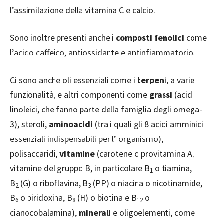
l’assimilazione della vitamina C e calcio.
Sono inoltre presenti anche i
composti fenolici
come
l’acido caffeico, antiossidante e antinfiammatorio.
Ci sono anche oli essenziali come i
terpeni
, a varie
funzionalità, e altri componenti come
grassi
(acidi
linoleici, che fanno parte della famiglia degli omega-
3), steroli,
aminoacidi
(tra i quali gli 8 acidi amminici
essenziali indispensabili per l’ organismo),
polisaccaridi,
vitamine
(carotene o provitamina A,
vitamine del gruppo B, in particolare B
o tiamina,
1
B
(G) o riboflavina, B
(PP) o niacina o nicotinamide,
2
3
B
o piridoxina, B
(H) o biotina e B
o
6
8
12
cianocobalamina),
minerali
e oligoelementi, come