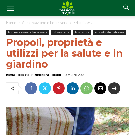
Home
Alimentazione e benessere
Erboristeria
Alimentazione e benessere
Erboristeria
Apicoltura
Prodotti dell'alveare
Propoli, proprietà e
utilizzi per la salute e in
giardino
Elena Tibiletti
e
Eleonora Tibaldi
10 Marzo 2020