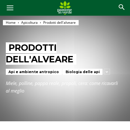
Home
Apicoltura
Prodotti dell'alveare
PRODOTTI
DELL'ALVEARE
Api e ambiente antropico
Biologia delle api
Miele, polline, pappa reale, propoli, cera: come ricavarli
al meglio