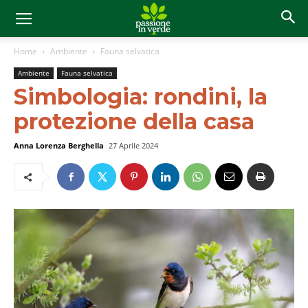
Home
Ambiente
Fauna selvatica
Ambiente
Fauna selvatica
Simbologia: rondini, la
protezione della casa
Anna Lorenza Berghella
27 Aprile 2024