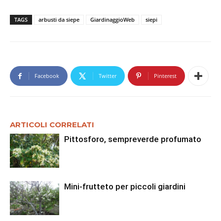
TAGS
arbusti da siepe
GiardinaggioWeb
siepi
Facebook
Twitter
Pinterest
ARTICOLI CORRELATI
Pittosforo, sempreverde profumato
Mini-frutteto per piccoli giardini