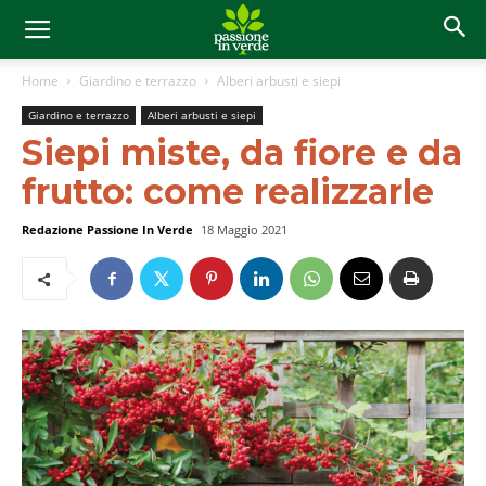
Home
Giardino e terrazzo
Alberi arbusti e siepi
Giardino e terrazzo
Alberi arbusti e siepi
Siepi miste, da fiore e da
frutto: come realizzarle
Redazione Passione In Verde
18 Maggio 2021