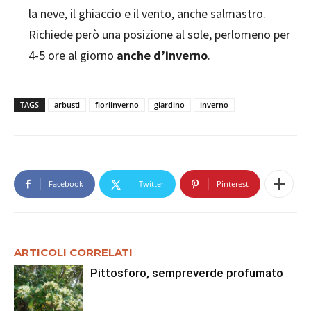
la neve, il ghiaccio e il vento, anche salmastro.
Richiede però una posizione al sole, perlomeno per
4-5 ore al giorno
anche d’inverno
.
TAGS
arbusti
fioriinverno
giardino
inverno
Facebook
Twitter
Pinterest
ARTICOLI CORRELATI
Pittosforo, sempreverde profumato