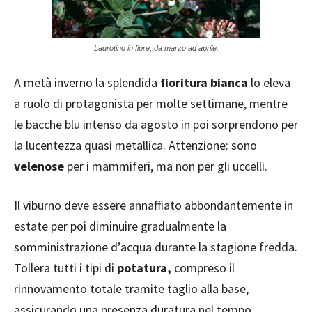
Laurotino in fiore, da marzo ad aprile.
A metà inverno la splendida
fioritura bianca
lo eleva
a ruolo di protagonista per molte settimane, mentre
le bacche blu intenso da agosto in poi sorprendono per
la lucentezza quasi metallica. Attenzione: sono
velenose
per i mammiferi, ma non per gli uccelli.
Il viburno deve essere annaffiato abbondantemente in
estate per poi diminuire gradualmente la
somministrazione d’acqua durante la stagione fredda.
Tollera tutti i tipi di
potatura,
compreso il
rinnovamento totale tramite taglio alla base,
assicurando una presenza duratura nel tempo.