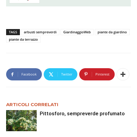
TAGS
arbusti sempreverdi
GiardinaggioWeb
piante da giardino
piante da terrazzo
Facebook
Twitter
Pinterest
ARTICOLI CORRELATI
Pittosforo, sempreverde profumato