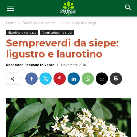
Home
Giardino e terrazzo
Alberi arbusti e siepi
Giardino e terrazzo
Alberi arbusti e siepi
Sempreverdi da siepe:
ligustro e laurotino
Redazione Passione In Verde
12 Novembre 2010