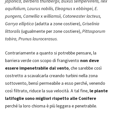
japonica, Berberis thunbergii, Buxus sempervirens, Ilex
aquifolium, Laurus nobilis, Eleagnus
x
ebbingei, E.
pungens, Camellia
x
williamsii, Cotoneaster lacteus,
Garrya elliptica
(adatta a zone costiere),
Griselinia
littoralis
(ugualmente per zone costiere),
Pittosporum
tobira, Prunus laurocerasus
.
Contrariamente a quanto si potrebbe pensare, la
barriera verde con scopo di frangivento
non deve
essere impenetrabile dal vento
, che sarebbe così
costretto a scavalcarla creando turbini nella zona
sottovento, bensì permeabile a esso perché, venendo
così filtrato, riduce la sua velocità. A tal fine,
le piante
latifoglie sono migliori rispetto alle Conifere
perché la loro chioma è più leggera e penetrabile.