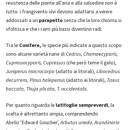
resistenza delle piante all'aria e alla salsedine non è
tutto: i frangivento vivi devono adattarsi a venire
addossati a un
parapetto
senza che la loro chioma si
sfoltisca e che i rami più bassi diventino radi.
Tra le
Conifere,
le specie più indicate a questo scopo
sono alcune varietà nane di
Cedrus, Chamaecyparis,
Cupressocyparis, Cupressus
(che però teme il gelo),
Juniperus macrocarpa
(adatto ai litorali),
Libocedrus
decurrens, Pinus halepensis
(adatto ai litorali),
Taxus
baccata, Thuja plicata, T. occidentalis
.
Per quanto riguarda le
latifoglie sempreverdi
, la
scelta è altrettanto ampia, comprendendo
Abelia
'Edward Goucher',
Arbutus unedo, Arundinaria