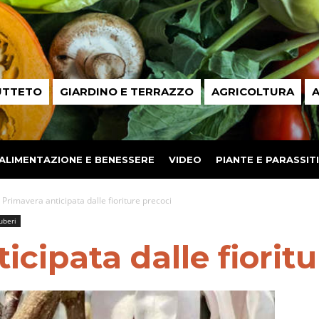
UTTETO
GIARDINO E TERRAZZO
AGRICOLTURA
A
ALIMENTAZIONE E BENESSERE
VIDEO
PIANTE E PARASSITI
Primavera anticipata dalle fioriture precoci
tuberi
icipata dalle fiorit