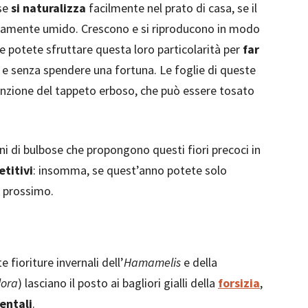
ose
si naturalizza
facilmente nel prato di casa, se il
atamente umido. Crescono e si riproducono in modo
 potete sfruttare questa loro particolarità per
far
 e senza spendere una fortuna. Le foglie di queste
enzione del tappeto erboso, che può essere tosato
 di bulbose che propongono questi fiori precoci in
titivi
: insomma, se quest’anno potete solo
o prossimo.
fioriture invernali dell’
Hamamelis
e della
lora
) lasciano il posto ai bagliori gialli della
forsizia
,
entali
.