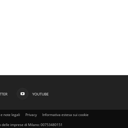
TTER
YOUTUBE
e note legali
Privacy
Informativa estesa sui cookie
stro delle imprese di Milano: 00753480151