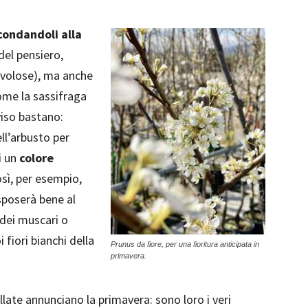
condandoli alla
del pensiero,
volose), ma anche
ome la sassifraga
viso bastano:
ll’arbusto per
i un
colore
sì, per esempio,
 sposerà bene al
 dei muscari o
 fiori bianchi della
Prunus da fiore, per una fioritura anticipata in
primavera.
llate annunciano la primavera: sono loro i veri