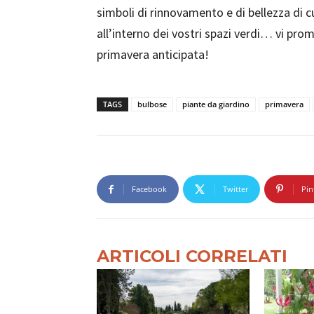
simboli di rinnovamento e di bellezza di c
all’interno dei vostri spazi verdi… vi pr
primavera anticipata!
TAGS
bulbose
piante da giardino
primavera
Facebook
Twitter
Pin
ARTICOLI CORRELATI