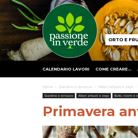
Passione
ORTO E FR
in
verde
CALENDARIO LAVORI
COME CREARE…
Home
Giardino e terrazzo
Alberi arbusti e siepi
Giardino e terrazzo
Alberi arbusti e siepi
Bulbi, rizomi e 
Primavera ant