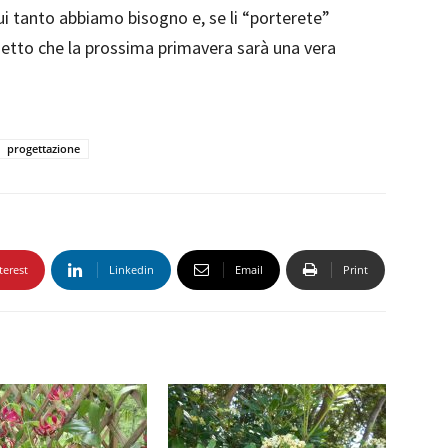
ui tanto abbiamo bisogno e, se li “porterete”
ometto che la prossima primavera sarà una vera
progettazione
terest
Linkedin
Email
Print