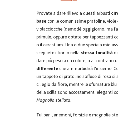
Provate a dare rilievo a questi arbusti
cir
base
con le comunissime pratoline, viole 
violacciocche (demodé oggigiorno, ma fa
primule, oppure optate per tappezzanti c
o il cerastium. Una o due specie a mio av
scegliete i fiori o nella
stessa tonalità
de
dare più peso a un colore, o al contrario d
differente
che ammorbidirà l’insieme. Co
un tappeto di pratoline soffuse di rosa si
ciliegio da fiore, mentre le sfumature blu
della scilla sono accostamenti eleganti coi
Magnolia stellata
.
Tulipani, anemoni, forsizie e magnolie ste