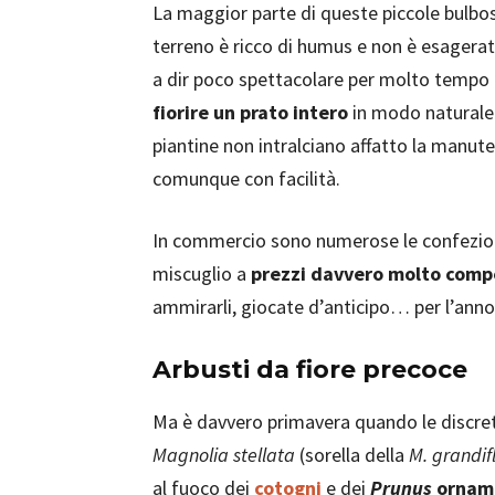
La maggior parte di queste piccole bulb
terreno è ricco di humus e non è esager
a dir poco spettacolare per molto tempo e
fiorire un prato intero
in modo naturale
piantine non intralciano affatto la manut
comunque con facilità.
In commercio sono numerose le confezioni
miscuglio a
prezzi davvero molto compe
ammirarli, giocate d’anticipo… per l’ann
Arbusti da fiore precoce
Ma è davvero primavera quando le discrete 
Magnolia stellata
(sorella della
M. grandif
al fuoco dei
cotogni
e dei
Prunus
ornam