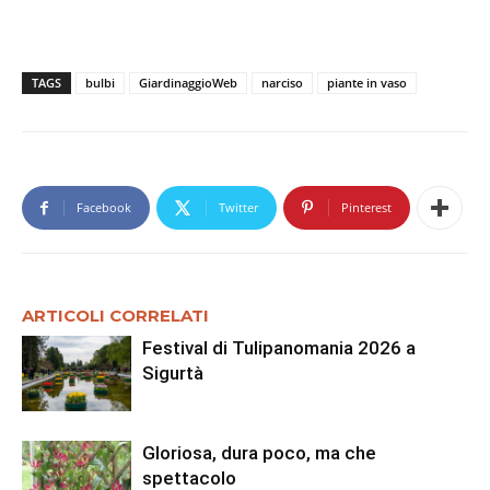
TAGS
bulbi
GiardinaggioWeb
narciso
piante in vaso
Facebook
Twitter
Pinterest
ARTICOLI CORRELATI
Festival di Tulipanomania 2026 a
Sigurtà
Gloriosa, dura poco, ma che
spettacolo