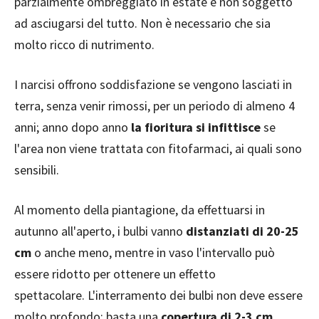
parzialmente ombreggiato in estate e non soggetto
ad asciugarsi del tutto. Non è necessario che sia
molto ricco di nutrimento.
I narcisi offrono soddisfazione se vengono lasciati in
terra, senza venir rimossi, per un periodo di almeno 4
anni; anno dopo anno
la fioritura si infittisce
se
l'area non viene trattata con fitofarmaci, ai quali sono
sensibili.
Al momento della piantagione, da effettuarsi in
autunno all'aperto, i bulbi vanno
distanziati di 20-25
cm
o anche meno, mentre in vaso l'intervallo può
essere ridotto per ottenere un effetto
spettacolare. L'interramento dei bulbi non deve essere
molto profondo: basta una
copertura di 2-3 cm
.