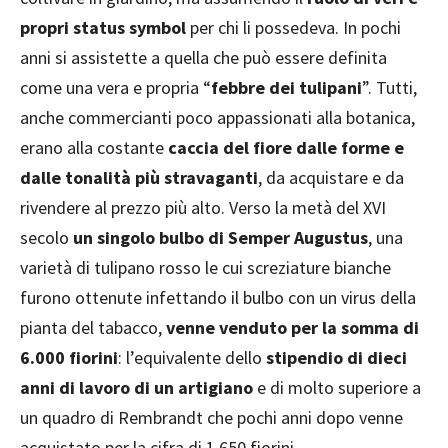
propri status symbol
per chi li possedeva. In pochi
anni si assistette a quella che può essere definita
come una vera e propria “
febbre dei tulipani
”. Tutti,
anche commercianti poco appassionati alla botanica,
erano alla costante
caccia del fiore dalle forme e
dalle tonalità più stravaganti
, da acquistare e da
rivendere al prezzo più alto. Verso la metà del XVI
secolo
un singolo bulbo di Semper Augustus
, una
varietà di tulipano rosso le cui screziature bianche
furono ottenute infettando il bulbo con un virus della
pianta del tabacco,
venne venduto per la somma di
6.000 fiorini
: l’equivalente dello
stipendio di dieci
anni di lavoro di un artigiano
e di molto superiore a
un quadro di Rembrandt che pochi anni dopo venne
acquistato per la cifra di 1.650 fiorini.