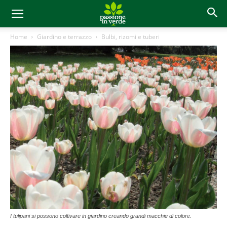
Home
Giardino e terrazzo
Bulbi, rizomi e tuberi
I tulipani si possono coltivare in giardino creando grandi macchie di colore.