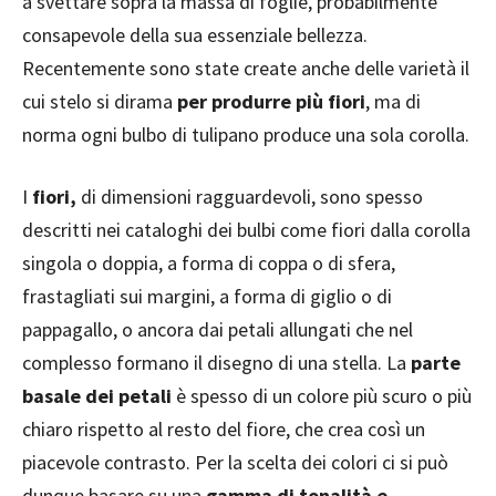
a svettare sopra la massa di foglie, probabilmente
consapevole della sua essenziale bellezza.
Recentemente sono state create anche delle varietà il
cui stelo si dirama
per produrre più fiori
, ma di
norma ogni bulbo di tulipano produce una sola corolla.
I
fiori,
di dimensioni ragguardevoli, sono spesso
descritti nei cataloghi dei bulbi come fiori dalla corolla
singola o doppia, a forma di coppa o di sfera,
frastagliati sui margini, a forma di giglio o di
pappagallo, o ancora dai petali allungati che nel
complesso formano il disegno di una stella. La
parte
basale dei petali
è spesso di un colore più scuro o più
chiaro rispetto al resto del fiore, che crea così un
piacevole contrasto. Per la scelta dei colori ci si può
dunque basare su una
gamma di tonalità e