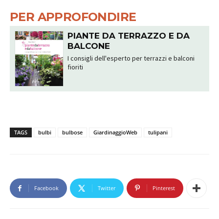
PER APPROFONDIRE
PIANTE DA TERRAZZO E DA
BALCONE
I consigli dell'esperto per terrazzi e balconi
fioriti
TAGS
bulbi
bulbose
GiardinaggioWeb
tulipani
Facebook
Twitter
Pinterest