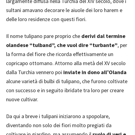
largamente diffusa nella Turchia del XIV secolo, dove i
sultani amavano decorare le aiuole dei loro harem e
delle loro residenze con questi fiori.
Il nome tulipano pare proprio che
derivi dal termine
olandese “tulband”, che vuol dire “turbante”
, per
la forma del fiore che ricorda effettivamente un
copricapo ottomano. Attorno alla metà del XV secolo
dalla Turchia vennero poi
inviate in dono all’Olanda
alcune varietà di bulbi di tulipano, che furono coltivate
con successo e in seguito ibridate tra loro per creare
nuove cultivar.
Da qui a breve i tulipani iniziarono a spopolare,
diventando non solo dei fiori molto pregiati da
coltivare in giardino, ma assumendo il
ruolo di veri e