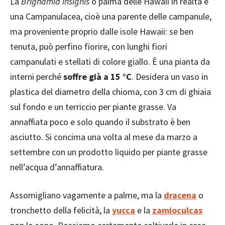
La
Brighamia insignis
o palma delle Hawaii in realtà è
una Campanulacea, cioè una parente delle campanule,
ma proveniente proprio dalle isole Hawaii: se ben
tenuta, può perfino fiorire, con lunghi fiori
campanulati e stellati di colore giallo. È una pianta da
interni perché
soffre già a 15 °C
. Desidera un vaso in
plastica del diametro della chioma, con 3 cm di ghiaia
sul fondo e un terriccio per piante grasse. Va
annaffiata poco e solo quando il substrato è ben
asciutto. Si concima una volta al mese da marzo a
settembre con un prodotto liquido per piante grasse
nell’acqua d’annaffiatura.
Assomigliano vagamente a palme, ma la
dracena
o
tronchetto della felicità, la
yucca
e la
zamioculcas