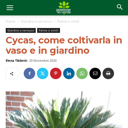
Home
Giardino e terrazzo
Palme e simili
Giardino e terrazzo
Palme e simili
Cycas, come coltivarla in
vaso e in giardino
Elena Tibiletti
29 Novembre 2020