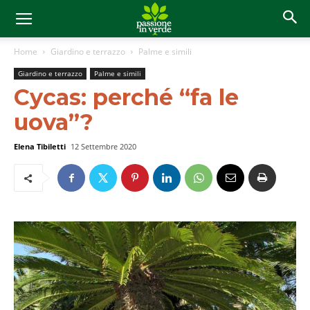
Home
Giardino e terrazzo
Palme e simili
Giardino e terrazzo
Palme e simili
Cycas: perché “fa le
uova”?
Elena Tibiletti
12 Settembre 2020