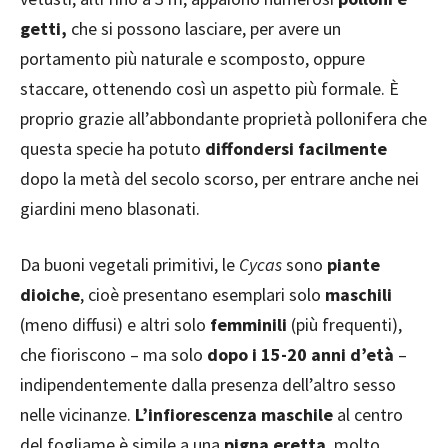
getti,
che si possono lasciare, per avere un
portamento più naturale e scomposto, oppure
staccare, ottenendo così un aspetto più formale. È
proprio grazie all’abbondante proprietà pollonifera che
questa specie ha potuto
diffondersi facilmente
dopo la metà del secolo scorso, per entrare anche nei
giardini meno blasonati.
Da buoni vegetali primitivi, le
Cycas
sono
piante
dioiche
, cioè presentano esemplari solo
maschili
(meno diffusi) e altri solo
femminili
(più frequenti),
che fioriscono – ma solo
dopo i 15-20 anni d’età
–
indipendentemente dalla presenza dell’altro sesso
nelle vicinanze.
L’infiorescenza maschile
al centro
del fogliame è simile a una
pigna eretta
, molto