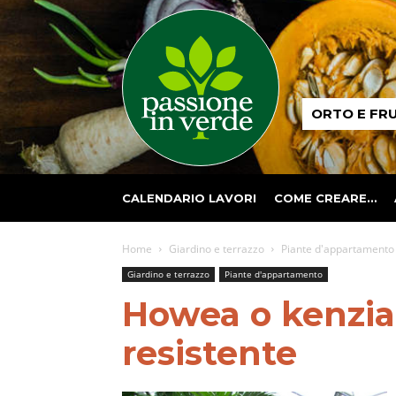
Passione
ORTO E FR
in
verde
CALENDARIO LAVORI
COME CREARE…
Home
Giardino e terrazzo
Piante d'appartamento
Giardino e terrazzo
Piante d'appartamento
Howea o kenzia,
resistente