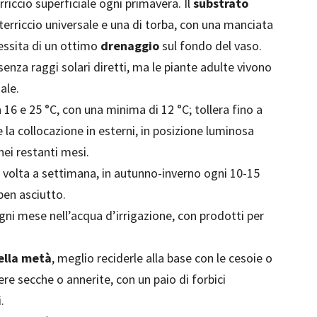
riccio superficiale ogni primavera. Il
substrato
terriccio universale e una di torba, con una manciata
cessita di un ottimo
drenaggio
sul fondo del vaso.
senza raggi solari diretti, ma le piante adulte vivono
ale.
16 e 25 °C, con una minima di 12 °C; tollera fino a
la collocazione in esterni, in posizione luminosa
nei restanti mesi.
 volta a settimana, in autunno-inverno ogni 10-15
ben asciutto.
i mese nell’acqua d’irrigazione, con prodotti per
della metà
, meglio reciderle alla base con le cesoie o
ere secche o annerite, con un paio di forbici
.