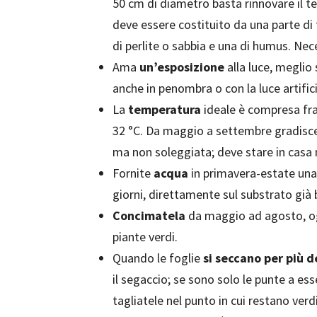
50 cm di diametro basta rinnovare il ter
deve essere costituito da una parte di 
di perlite o sabbia e una di humus. Ne
Ama
un’esposizione
alla luce, meglio 
anche in penombra o con la luce artifici
La
temperatura
ideale è compresa fra 
32 °C. Da maggio a settembre gradisce 
ma non soleggiata; deve stare in casa 
Fornite
acqua
in primavera-estate una
giorni, direttamente sul substrato già 
Concimatela
da maggio ad agosto, ogn
piante verdi.
Quando le foglie
si seccano per più 
il segaccio; se sono solo le punte a ess
tagliatele nel punto in cui restano verdi