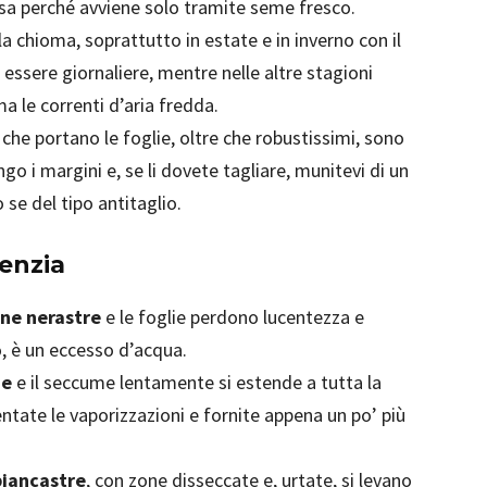
asa perché avviene solo tramite seme fresco.
a chioma, soprattutto in estate e in inverno con il
ssere giornaliere, mentre nelle altre stagioni
a le correnti d’aria fredda.
li che portano le foglie, oltre che robustissimi, sono
ngo i margini e, se li dovete tagliare, munitevi di un
 se del tipo antitaglio.
kenzia
ne nerastre
e le foglie perdono lucentezza e
, è un eccesso d’acqua.
he
e il seccume lentamente si estende a tutta la
tate le vaporizzazioni e fornite appena un po’ più
biancastre
, con zone disseccate e, urtate, si levano