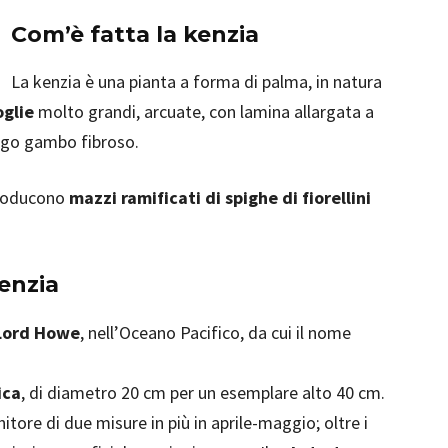
Com’è fatta la kenzia
La kenzia è una pianta a forma di palma, in natura
oglie
molto grandi, arcuate, con lamina allargata a
ungo gambo fibroso.
 producono
mazzi ramificati di spighe di fiorellini
kenzia
 Lord Howe
, nell’Oceano Pacifico, da cui il nome
ica
, di diametro 20 cm per un esemplare alto 40 cm.
itore di due misure in più in aprile-maggio; oltre i