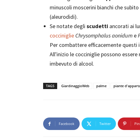
minuscoli moscerini bianchi che subito
(aleurodidi).
Se notate degli
scudetti
ancorati ai lu
cocciniglie
Chrysomphalus aonidum
e
Per combattere efficacemente questi in
All'inizio le cocciniglie possono essere
imbevuto di alcool.
TAGS
GiardinaggioWeb
palme
piante d'appar
Facebook
Twitter
Pin