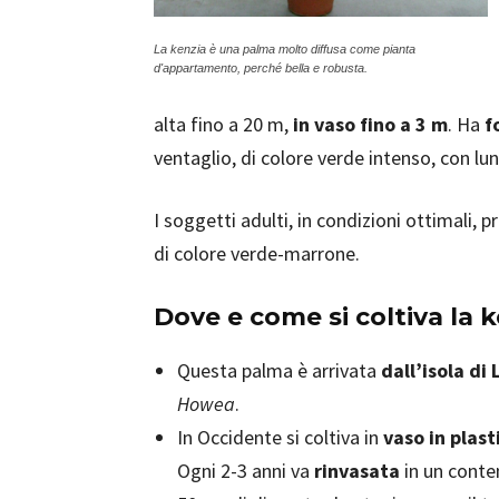
La kenzia è una palma molto diffusa come pianta
d'appartamento, perché bella e robusta.
alta fino a 20 m,
in vaso fino a 3 m
. Ha
f
ventaglio, di colore verde intenso, con l
I soggetti adulti, in condizioni ottimali,
di colore verde-marrone.
Dove e come si coltiva la 
Questa palma è arrivata
dall’isola di
Howea
.
In Occidente si coltiva in
vaso in plast
Ogni 2-3 anni va
rinvasata
in un conten