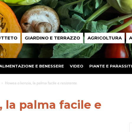
UTTETO
GIARDINO E TERRAZZO
AGRICOLTURA
A
ALIMENTAZIONE E BENESSERE
VIDEO
PIANTE E PARASSITI
Howea o kenzia, la palma facile e resistente
 la palma facile e