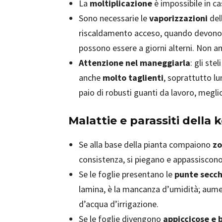
La
moltiplicazione
è impossibile in c
Sono necessarie le
vaporizzazioni
dell
riscaldamento acceso, quando devono e
possono essere a giorni alterni. Non am
Attenzione nel maneggiarla
: gli ste
anche
molto taglienti
, soprattutto lu
paio di robusti guanti da lavoro, meglio
Malattie e parassiti della 
Se alla base della pianta compaiono
zo
consistenza, si piegano e appassiscono
Se le foglie presentano le
punte secc
lamina, è la mancanza d’umidità; aumen
d’acqua d’irrigazione.
Se le foglie divengono
appiccicose e 