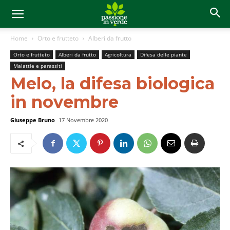
Home
Orto e frutteto
Alberi da frutto
Orto e frutteto
Alberi da frutto
Agricoltura
Difesa delle piante
Malattie e parassiti
Melo, la difesa biologica
in novembre
Giuseppe Bruno
17 Novembre 2020