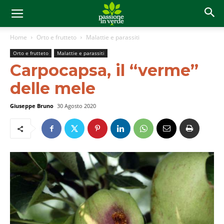
Home
Orto e frutteto
Malattie e parassiti
Orto e frutteto
Malattie e parassiti
Carpocapsa, il “verme”
delle mele
Giuseppe Bruno
30 Agosto 2020