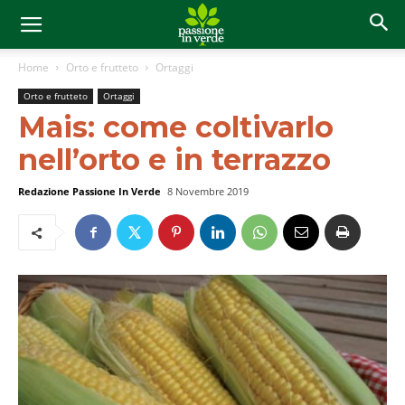
Home
Orto e frutteto
Ortaggi
Orto e frutteto
Ortaggi
Mais: come coltivarlo
nell’orto e in terrazzo
Redazione Passione In Verde
8 Novembre 2019