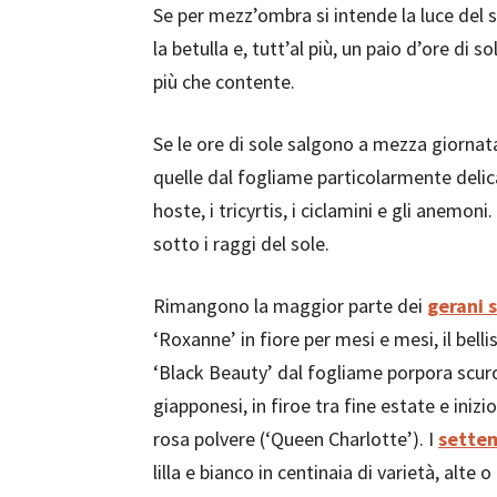
Se per mezz’ombra si intende la luce del s
la betulla e, tutt’al più, un paio d’ore di 
più che contente.
Se le ore di sole salgono a mezza giornata,
quelle dal fogliame particolarmente delic
hoste, i tricyrtis, i ciclamini e gli anemo
sotto i raggi del sole.
Rimangono la maggior parte dei
gerani s
‘Roxanne’ in fiore per mesi e mesi, il bell
‘Black Beauty’ dal fogliame porpora scuro 
giapponesi, in firoe tra fine estate e iniz
rosa polvere (‘Queen Charlotte’). I
settem
lilla e bianco in centinaia di varietà, alt