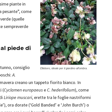
sime piante in
ra pesante”, come
 verde (quelle
elce sempreverde
al piede di
utunno, consiglio
Elleboro, ideale per il giardino all'ombra.
boschi:
A.
rimavera creano un tappeto fiorito bianco. In
i (
Cyclamen europaeus
e
C. hederifolium
), come
 di
Liriope muscari
, erette tra le foglie nastriformi
le’), ora dorate (‘Gold Banded’ e ‘John Burch’) o