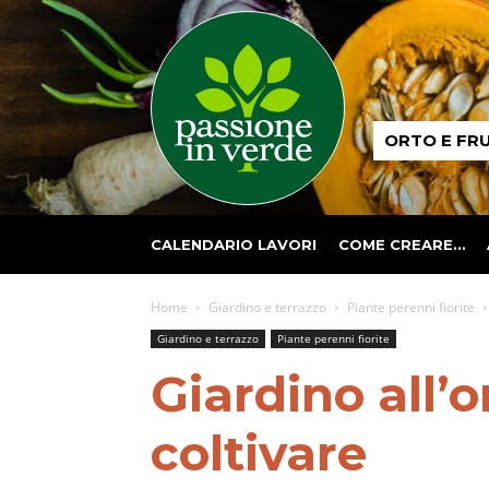
Passione
ORTO E FR
in
verde
CALENDARIO LAVORI
COME CREARE…
Home
Giardino e terrazzo
Piante perenni fiorite
Giardino e terrazzo
Piante perenni fiorite
Giardino all’
coltivare