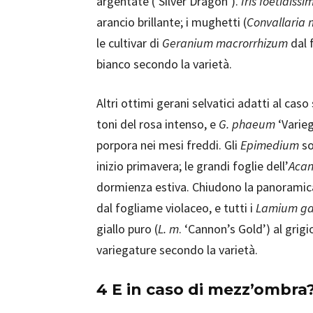
argentate (‘Silver Dragon’).
Iris foetidissi
arancio brillante; i mughetti (
Convallaria 
le cultivar di
Geranium macrorrhizum
dal 
bianco secondo la varietà.
Altri ottimi gerani selvatici adatti al cas
toni del rosa intenso, e
G. phaeum
‘Varieg
porpora nei mesi freddi. Gli
Epimedium
so
inizio primavera; le grandi foglie dell’
Acan
dormienza estiva. Chiudono la panorami
dal fogliame violaceo, e tutti i
Lamium ga
giallo puro (
L. m
. ‘Cannon’s Gold’) al grig
variegature secondo la varietà.
4 E in caso di mezz’ombra