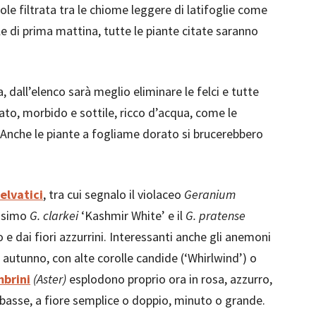
ole filtrata tra le chiome leggere di latifoglie come
sole di prima mattina, tutte le piante citate saranno
 dall’elenco sarà meglio eliminare le felci e tutte
ato, morbido e sottile, ricco d’acqua, come le
ni. Anche le piante a fogliame dorato si brucerebbero
elvatici
, tra cui segnalo il violaceo
Geranium
issimo
G. clarkei
‘Kashmir White’ e il
G. pratense
e dai fiori azzurrini. Interessanti anche gli anemoni
io autunno, con alte corolle candide (‘Whirlwind’) o
brini
(Aster)
esplodono proprio ora in rosa, azzurro,
e o basse, a fiore semplice o doppio, minuto o grande.