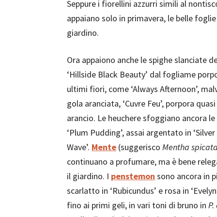
Seppure i fiorellini azzurri simili al nonti
appaiano solo in primavera, le belle fogli
giardino.
Ora appaiono anche le spighe slanciate d
‘Hillside Black Beauty’ dal fogliame porpo
ultimi fiori, come ‘Always Afternoon’, mal
gola aranciata, ‘Cuvre Feu’, porpora quasi n
arancio. Le heuchere sfoggiano ancora le 
‘Plum Pudding’, assai argentato in ‘Silve
Wave’.
Mente
(suggerisco
Mentha spicat
continuano a profumare, ma è bene relegar
il giardino. I
penstemon
sono ancora in pi
scarlatto in ‘Rubicundus’ e rosa in ‘Evelyn
fino ai primi geli, in vari toni di bruno in
P.