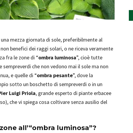
e una mezza giornata di sole, preferibilmente al
non benefici dei raggi solari, o ne riceva veramente
a fra le zone di “
ombra luminosa
”, cioè tutte
ante sempreverdi che non vedono mai il sole ma non
ua, e quelle di “
ombra pesante
”, dove la
mpio sotto un boschetto di sempreverdi o in un
Pier Luigi Priola
, grande esperto di piante erbacee
iso), che vi spiega cosa coltivare senza ausilio del
n zone all’“ombra luminosa”?