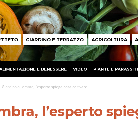
UTTETO
GIARDINO E TERRAZZO
AGRICOLTURA
A
ALIMENTAZIONE E BENESSERE
VIDEO
PIANTE E PARASSITI
Giardino all’ombra, l’esperto spiega cosa coltivare
ombra, l’esperto spi