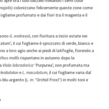
ma
apre ora i suoi baccelli rivelando i semi color
majalis
) colonizzano felicemente queste zone come
fogliame profumato e dai fiori tra il magenta e il
o sono
G. endressii
, con fioritura a inizio estate nei
atum’, il cui fogliame è spruzzato di verde, bianco e
no a loro agio anche ai piedi di latifoglie, fiorendo a
thus mollis
rispuntano in autunno dopo la
ca
Viola labradorica
‘Purpurea’, non profumata ma
leobdolon
e
L. maculatum
, il cui fogliame varia dal
io-blu-argento (
L. m
. ‘Orchid Frost’) in molti toni e
?