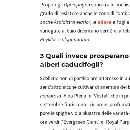
Proprio gli
Ophiopogon
sono fra le pochis
grado di resistere anche in zone di “omb
anche
Aspidistra elatior
, le
edere
a foglia
variegate al buio diventano verdi) e la f
Phyllitis scolopendrium
.
3
Quali invece prosperano 
alberi caducifogli?
Sebbene non di particolare interesse in a
senz’altro alcune cultivar di anemoni dei 
nemorosa
‘Alba Plena’ e ‘Vestal’, che in p
settembre fioriscono i ciclamini profumat
pure le spighe viola bluastre delle varietà
ora verdi (‘Evergreen Giant’ e ‘Royal Purp