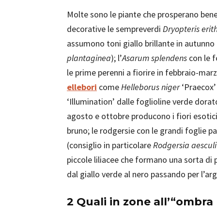
Molte sono le piante che prosperano bene: 
decorative le sempreverdi
Dryopteris erit
assumono toni giallo brillante in autunno 
plantaginea
); l’
Asarum splendens
con le f
le prime perenni a fiorire in febbraio-mar
ellebori
come
Helleborus niger
‘Praecox’ 
‘Illumination’ dalle foglioline verde dorat
agosto e ottobre producono i fiori esotic
bruno; le rodgersie con le grandi foglie p
(consiglio in particolare
Rodgersia aesculi
piccole liliacee che formano una sorta di p
dal giallo verde al nero passando per l’arg
2 Quali in zone all’“ombr