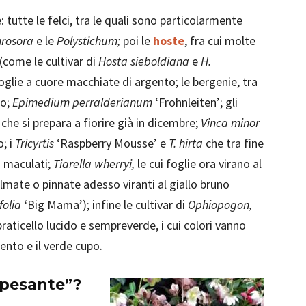
tutte le felci, tra le quali sono particolarmente
hrosora
e le
Polystichum;
poi le
hoste
, fra cui molte
(come le cultivar di
Hosta sieboldiana
e
H.
oglie a cuore macchiate di argento; le bergenie, tra
zo;
Epimedium perralderianum
‘Frohnleiten’; gli
che si prepara a fiorire già in dicembre;
Vinca minor
o; i
Tricyrtis
‘Raspberry Mousse’ e
T. hirta
che tra fine
i maculati;
Tiarella wherryi,
le cui foglie ora virano al
almate o pinnate adesso viranti al giallo bruno
folia
‘Big Mama’); infine le cultivar di
Ophiopogon,
raticello lucido e sempreverde, i cui colori vanno
ento e il verde cupo.
a pesante”?