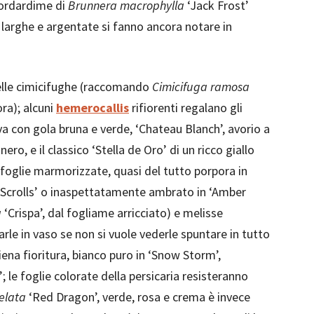
scordardime di
Brunnera macrophylla
‘Jack Frost’
e larghe e argentate si fanno ancora notare in
elle cimicifughe (raccomando
Cimicifuga ramosa
ra); alcuni
hemerocallis
rifiorenti regalano gli
va con gola bruna e verde, ‘Chateau Blanch’, avorio a
ero, e il classico ‘Stella de Oro’ di un ricco giallo
foglie marmorizzate, quasi del tutto porpora in
r Scrolls’ o inaspettatamente ambrato in ‘Amber
a
‘Crispa’, dal fogliame arricciato) e melisse
le in vaso se non si vuole vederle spuntare in tutto
ena fioritura, bianco puro in ‘Snow Storm’,
’; le foglie colorate della persicaria resisteranno
 elata
‘Red Dragon’, verde, rosa e crema è invece