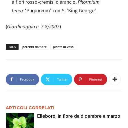
a fiori rosso-cremisi o arancio,
Phormium
tenax
‘Purpureum’ con
P
. ‘King George’.
(
Giardinaggio n. 7-8/2007
)
TAGS
perenni da fiore
piante in vaso
Facebook
Twitter
Pinterest
ARTICOLI CORRELATI
Elleboro, in fiore da dicembre a marzo