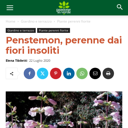
Home
Giardino e terrazzo
Piante perenni fiorite
Giardino e terrazzo
Piante perenni fiorite
Penstemon, perenne dai
fiori insoliti
Elena Tibiletti
22 Luglio 2020