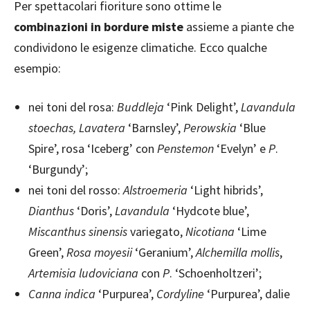
Per spettacolari fioriture sono ottime le
combinazioni in bordure miste
assieme a piante che
condividono le esigenze climatiche. Ecco qualche
esempio:
nei toni del rosa:
Buddleja
‘Pink Delight’,
Lavandula
stoechas, Lavatera
‘Barnsley’,
Perowskia
‘Blue
Spire’, rosa ‘Iceberg’ con
Penstemon
‘Evelyn’ e
P
.
‘Burgundy’;
nei toni del rosso:
Alstroemeria
‘Light hibrids’,
Dianthus
‘Doris’,
Lavandula
‘Hydcote blue’,
Miscanthus sinensis
variegato,
Nicotiana
‘Lime
Green’,
Rosa moyesii
‘Geranium’,
Alchemilla mollis
,
Artemisia ludoviciana
con
P
. ‘Schoenholtzeri’;
Canna indica
‘Purpurea’,
Cordyline
‘Purpurea’, dalie