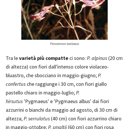
Penstemon barbatus
Tra le
varietà più compatte
ci sono:
P. alpinus
(20 cm
di altezza) con fiori dall'intenso colore violaceo-
bluastro, che sbocciano in maggio-giugno;
P.
confertus
che raggiunge i 30 cm, con fiori giallo
pastello chiaro in maggio-luglio;
P.
hirsutus
'Pygmaeus' e 'Pygmaeus albus' dai fiori
azzurrini o bianchi da maggio ad agosto, di 30 cm di
altezza;
P. serrulatus
(40 cm) con fiori azzurrino chiaro
in maggio-ottobre;
P. smaltii
(60 cm) con fiori rosa