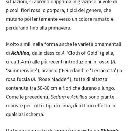
situazioni, si aprono dapprima in graziose nuvole di
piccoli fiori rossi o porpora, tipici del genere, che
mutano poi lentamente verso un colore ramato e
perdurano fino alla primavera.
Molto simili nella forma anche le varietà ornamentali
di
Achillea,
dalla classica
A
. ‘Cloth of Gold’ (gialla,
circa 1.4 m) alle più recenti introduzioni in rosso (
A
.
‘Summerwine’), arancio (‘Feuerland’ e ‘Terracotta’) o
rosa fucsia (
A
. ‘Rose Madder’), tutte di altezza
contenuta tra 50-80 cm e fiori che durano a lungo.
Come le precedenti,
Sedum
e
Achillea
sono piante
robuste per tutti i tipi di clima, di ottimo effetto in
qualsiasi schema.
Un buon contrasto di forma è provvisto da
Phlomis