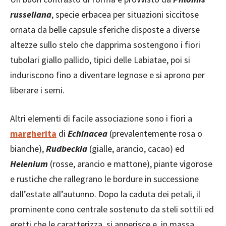
russeliana
, specie erbacea per situazioni siccitose
ornata da belle capsule sferiche disposte a diverse
altezze sullo stelo che dapprima sostengono i fiori
tubolari giallo pallido, tipici delle Labiatae, poi si
induriscono fino a diventare legnose e si aprono per
liberare i semi.
Altri elementi di facile associazione sono i fiori a
margherita
di
Echinacea
(prevalentemente rosa o
bianche),
Rudbeckia
(gialle, arancio, cacao) ed
Helenium
(rosse, arancio e mattone), piante vigorose
e rustiche che rallegrano le bordure in successione
dall’estate all’autunno. Dopo la caduta dei petali, il
prominente cono centrale sostenuto da steli sottili ed
eretti che le caratterizza, si annerisce e, in massa,