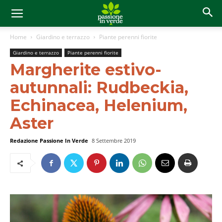
Home
Giardino e terrazzo
Piante perenni fiorite
Giardino e terrazzo
Piante perenni fiorite
Margherite estivo-
autunnali: Rudbeckia,
Echinacea, Helenium,
Aster
Redazione Passione In Verde
8 Settembre 2019