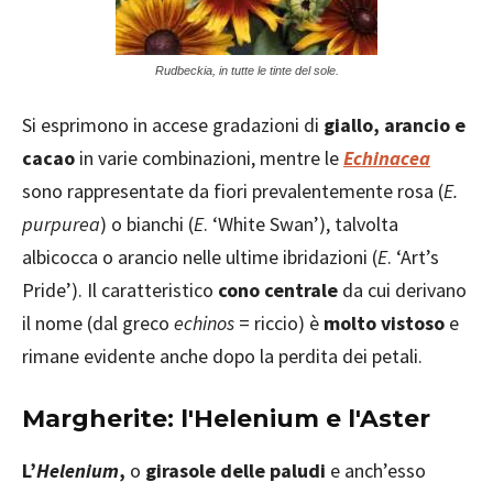
Rudbeckia, in tutte le tinte del sole.
Si esprimono in accese gradazioni di
giallo, arancio e
cacao
in varie combinazioni, mentre le
Echinacea
sono rappresentate da fiori prevalentemente rosa (
E.
purpurea
) o bianchi (
E
. ‘White Swan’), talvolta
albicocca o arancio nelle ultime ibridazioni (
E
. ‘Art’s
Pride’). Il caratteristico
cono centrale
da cui derivano
il nome (dal greco
echinos
= riccio) è
molto vistoso
e
rimane evidente anche dopo la perdita dei petali.
Margherite: l'Helenium e l'Aster
L’
Helenium
,
o
girasole delle paludi
e anch’esso