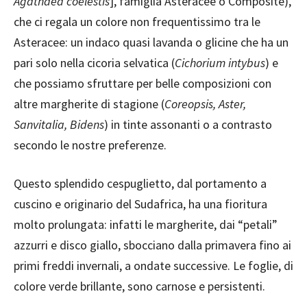
Agathaea coelestis
], famiglia Asteracee o Composite),
che ci regala un colore non frequentissimo tra le
Asteracee: un indaco quasi lavanda o glicine che ha un
pari solo nella cicoria selvatica (
Cichorium intybus
) e
che possiamo sfruttare per belle composizioni con
altre margherite di stagione (
Coreopsis, Aster,
Sanvitalia, Bidens
) in tinte assonanti o a contrasto
secondo le nostre preferenze.
Questo splendido cespuglietto, dal portamento a
cuscino e originario del Sudafrica, ha una fioritura
molto prolungata: infatti le margherite, dai “petali”
azzurri e disco giallo, sbocciano dalla primavera fino ai
primi freddi invernali, a ondate successive. Le foglie, di
colore verde brillante, sono carnose e persistenti.