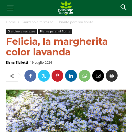
Home
Giardino e terrazzo
Piante perenni fiorite
Giardino e terrazzo
Piante perenni fiorite
Felicia, la margherita
color lavanda
Elena Tibiletti
19 Luglio 2024