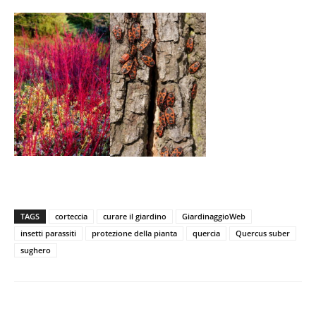
TAGS
corteccia
curare il giardino
GiardinaggioWeb
insetti parassiti
protezione della pianta
quercia
Quercus suber
sughero