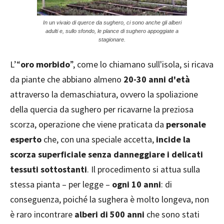
In un vivaio di querce da sughero, ci sono anche gli alberi
adulti e, sullo sfondo, le plance di sughero appoggiate a
stagionare.
L’“
oro morbido
”, come lo chiamano sull'isola, si ricava
da piante che abbiano almeno
20-30 anni d'età
attraverso la demaschiatura, ovvero la spoliazione
della quercia da sughero per ricavarne la preziosa
scorza, operazione che viene praticata da
personale
esperto
che, con una speciale accetta,
incide la
scorza superficiale senza danneggiare i delicati
tessuti sottostanti
. Il procedimento si attua sulla
stessa pianta – per legge –
ogni 10 anni
: di
conseguenza, poiché la sughera è molto longeva, non
è raro incontrare
alberi di 500 anni
che sono stati