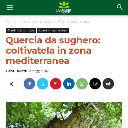
Home
Giardino e terrazzo
Alberi arbusti e siepi
Giardino e terrazzo
Alberi arbusti e siepi
Quercia da sughero:
coltivatela in zona
mediterranea
Elena Tibiletti
2 Maggio 2020