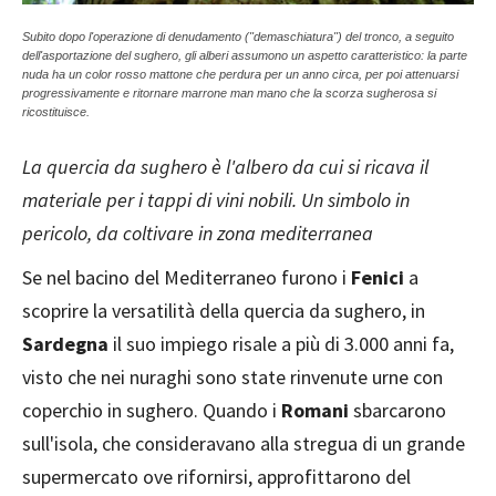
Subito dopo l'operazione di denudamento ("demaschiatura") del tronco, a seguito
dell'asportazione del sughero, gli alberi assumono un aspetto caratteristico: la parte
nuda ha un color rosso mattone che perdura per un anno circa, per poi attenuarsi
progressivamente e ritornare marrone man mano che la scorza sugherosa si
ricostituisce.
La quercia da sughero è l'albero da cui si ricava il
materiale per i tappi di vini nobili. Un simbolo in
pericolo, da coltivare in zona mediterranea
Se nel bacino del Mediterraneo furono i
Fenici
a
scoprire la versatilità della quercia da sughero, in
Sardegna
il suo impiego risale a più di 3.000 anni fa,
visto che nei nuraghi sono state rinvenute urne con
coperchio in sughero. Quando i
Romani
sbarcarono
sull'isola, che consideravano alla stregua di un grande
supermercato ove rifornirsi, approfittarono del