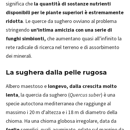
significa che
la quantità di sostanze nutrienti
disponibili per le piante superiori è estremamente
ridotta
. Le querce da sughero ovviano al problema
stringendo
un'intima amicizia con una serie di
funghi simbionti,
che aumentano quasi all’infinito la
rete radicale di ricerca nel terreno e di assorbimento
dei minerali.
La sughera dalla pelle rugosa
Albero maestoso e
longevo, dalla crescita molto
lenta
, la quercia da sughero (
Quercus suber
) è una
specie autoctona mediterranea che raggiunge al
massimo i 20 m d'altezza e i 18 m di diametro della
chioma. Ha una chioma globosa irregolare, data da
foglie
semplici, ovali-acuminate, orlate sul margine da