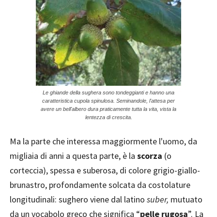
Le ghiande della sughera sono tondeggianti e hanno una
caratteristica cupola spinulosa. Seminandole, l'attesa per
avere un bell'albero dura praticamente tutta la vita, vista la
lentezza di crescita.
Ma la parte che interessa maggiormente l'uomo, da
migliaia di anni a questa parte, è la
scorza
(o
corteccia), spessa e suberosa, di colore grigio-giallo-
brunastro, profondamente solcata da costolature
longitudinali: sughero viene dal latino
suber,
mutuato
da un vocabolo greco che significa “
pelle rugosa
”. La