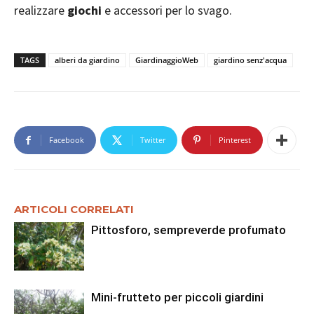
realizzare
giochi
e accessori per lo svago.
TAGS
alberi da giardino
GiardinaggioWeb
giardino senz'acqua
Facebook
Twitter
Pinterest
ARTICOLI CORRELATI
Pittosforo, sempreverde profumato
Mini-frutteto per piccoli giardini