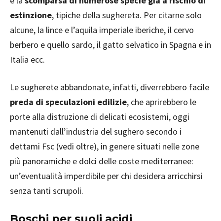
e la
scomparsa di numerose specie già a rischio di
estinzione
, tipiche della sughereta. Per citarne solo
alcune, la lince e l’aquila imperiale iberiche, il cervo
berbero e quello sardo, il gatto selvatico in Spagna e in
Italia ecc.
Le sugherete abbandonate, infatti, diverrebbero facile
preda di speculazioni edilizie
, che aprirebbero le
porte alla distruzione di delicati ecosistemi, oggi
mantenuti dall’industria del sughero secondo i
dettami Fsc (vedi oltre), in genere situati nelle zone
più panoramiche e dolci delle coste mediterranee:
un’eventualità imperdibile per chi desidera arricchirsi
senza tanti scrupoli.
Boschi per suoli acidi