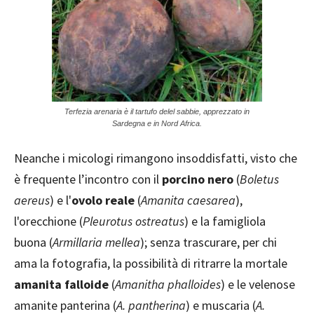
Terfezia arenaria è il tartufo delel sabbie, apprezzato in
Sardegna e in Nord Africa.
Neanche i micologi rimangono insoddisfatti, visto che
è frequente l’incontro con il
porcino nero
(
Boletus
aereus
) e l'
ovolo reale
(
Amanita caesarea
),
l'orecchione (
Pleurotus ostreatus
) e la famigliola
buona (
Armillaria mellea
); senza trascurare, per chi
ama la fotografia, la possibilità di ritrarre la mortale
amanita falloide
(
Amanitha phalloides
) e le velenose
amanite panterina (
A. pantherina
) e muscaria (
A.