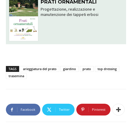
PRATI ORNAMENTALI
Progettazione, realizzazione e
manutenzione dei tappeti erbosi
TAGS
arieggiatura del prato
giardino
prato
top dressing
trasemina
Facebook
Twitter
Pinterest