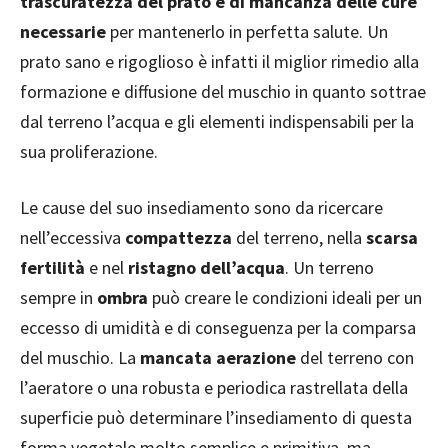
trascuratezza del prato e di mancanza delle cure
necessarie
per mantenerlo in perfetta salute. Un
prato sano e rigoglioso è infatti il miglior rimedio alla
formazione e diffusione del muschio in quanto sottrae
dal terreno l’acqua e gli elementi indispensabili per la
sua proliferazione.
Le cause del suo insediamento sono da ricercare
nell’eccessiva
compattezza
del terreno, nella
scarsa
fertilità
e nel
ristagno dell’acqua
. Un terreno
sempre in
ombra
può creare le condizioni ideali per un
eccesso di umidità e di conseguenza per la comparsa
del muschio. La
mancata aerazione
del terreno con
l’aeratore o una robusta e periodica rastrellata della
superficie può determinare l’insediamento di questa
forma vegetale molto semplice e primitiva, ma