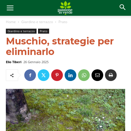
Home
Giardino e terrazzo
Prato
Giardino e terrazzo
Prato
Muschio, strategie per
eliminarlo
Elio Tiberi
26 Gennaio 2025