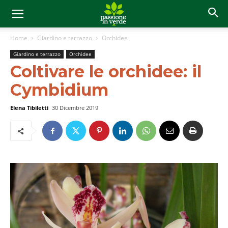
Home
Giardino e terrazzo
Orchidee
Giardino e terrazzo
Orchidee
Coltivare le orchidee: il
Cymbidium
Elena Tibiletti
30 Dicembre 2019