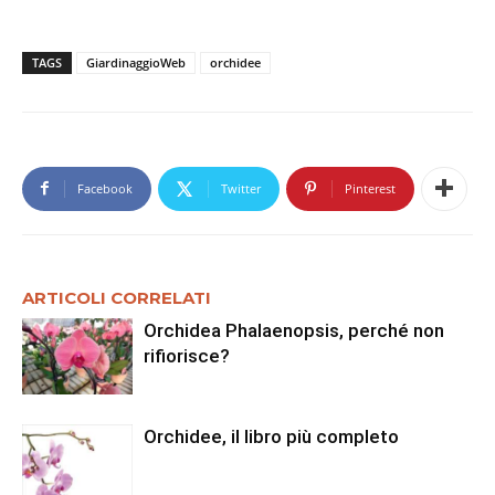
TAGS
GiardinaggioWeb
orchidee
Facebook
Twitter
Pinterest
ARTICOLI CORRELATI
Orchidea Phalaenopsis, perché non
rifiorisce?
Orchidee, il libro più completo