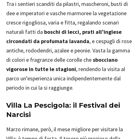
Tra i sentieri scanditi da pilastri, mascheroni, busti di
dee e imperatori e vasche marmoree la vegetazione
cresce rigogliosa, varia e fitta, regalando scenari
naturali fatti da
boschi di lecci, prati all’inglese
circondati da profumata lavanda
, e cespugli di rose
antiche, rododendri, azalee e peonie. Vasta la gamma
di colori e fragranze delle corolle che
sbocciano
vigorose in tutte le stagioni
, rendendo la visita al
parco un’esperienza unica indipendentemente dal
periodo in cui la si raggiunge.
Villa La Pescigola: il Festival dei
Narcisi
Marzo rimane, però, il mese migliore per visitare la
Villa: è tempo di festa. Il tesoro più prezioso della