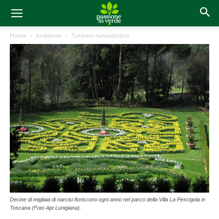
Home
Ambiente
Turismo naturalistico
Decine di migliaia di narcisi fioriscono ogni anno nel parco della Villa La Pescigola in
Toscana (Foto Apt Lunigiana).