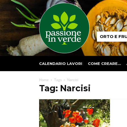
Passione
ORTO E FR
in
verde
CALENDARIO LAVORI
COME CREARE…
Home
Tags
Narcisi
Tag: Narcisi