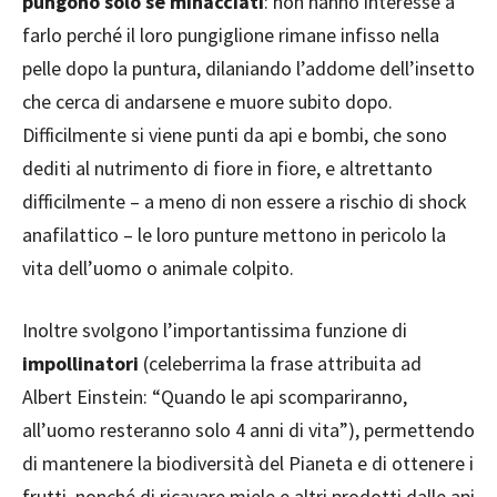
pungono solo se minacciati
: non hanno interesse a
farlo perché il loro pungiglione rimane infisso nella
pelle dopo la puntura, dilaniando l’addome dell’insetto
che cerca di andarsene e muore subito dopo.
Difficilmente si viene punti da api e bombi, che sono
dediti al nutrimento di fiore in fiore, e altrettanto
difficilmente – a meno di non essere a rischio di shock
anafilattico – le loro punture mettono in pericolo la
vita dell’uomo o animale colpito.
Inoltre svolgono l’importantissima funzione di
impollinatori
(celeberrima la frase attribuita ad
Albert Einstein: “Quando le api scompariranno,
all’uomo resteranno solo 4 anni di vita”), permettendo
di mantenere la biodiversità del Pianeta e di ottenere i
frutti, nonché di ricavare miele e altri prodotti dalle api