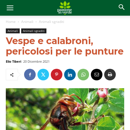
Home
Animali
Animali sgraditi
Animali
Animali sgraditi
Vespe e calabroni,
pericolosi per le punture
Elio Tiberi
20 Dicembre 2021