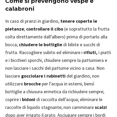
Come si prevengono vespe e
calabroni
In caso di pranzi in giardino,
tenere coperte le
pietanze
;
controllare il cibo
(e soprattutto la frutta
colta direttamente dall’albero) prima di portarlo alla
bocca;
chiudere le bottiglie
di bibite e succhi di
frutta. Raccogliere subito ed eliminare i
rifiuti,
i piatti
e i bicchieri sporchi, chiudere sempre la pattumiera e
non lasciare i sacchi del pattume vicino a casa. Non
lasciare
gocciolare i rubinetti
del giardino; non
utilizzare
brocche
per l’acqua in esterni, bensì
bottiglie a chiusura ermetica da richiudere sempre;
coprire i
bidoni
di raccolta dell’acqua; eliminare le
raccolte di liquido stagnante; non camminare
scalzi
dopo aver irrigato il prato. Asciugare sempre i bordi