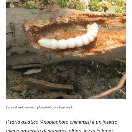
Larva di tarlo asiatico (Anoplophora chinensis).
Il tarlo asiatico (Anoplophora chinensis) è un insetto
alieno parassita di numerosi alberi, in cui la larva