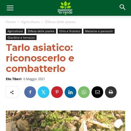
Home
Agricoltura
Difesa delle piante
Agricoltura
Difesa delle piante
Orto e frutteto
Malattie e parassiti
Giardino e terrazzo
Tarlo asiatico:
riconoscerlo e
combatterlo
Elio Tiberi
6 Maggio 2021