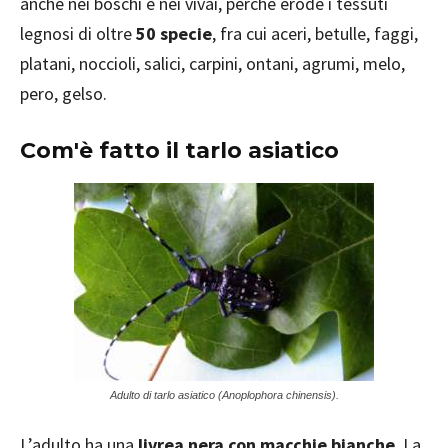
anche nei boschi e nei vivai, perché erode i tessuti
legnosi di oltre
50 specie
, fra cui aceri, betulle, faggi,
platani, noccioli, salici, carpini, ontani, agrumi, melo,
pero, gelso.
Com'è fatto il tarlo asiatico
Adulto di tarlo asiatico (Anoplophora chinensis).
L’adulto ha una
livrea nera con macchie bianche
. La