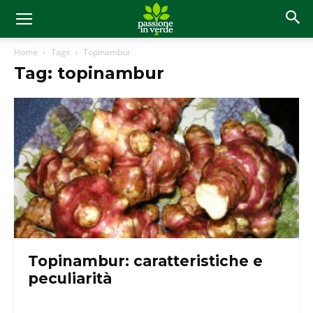
Home
Tags
Topinambur
Tag: topinambur
Topinambur: caratteristiche e
peculiarità