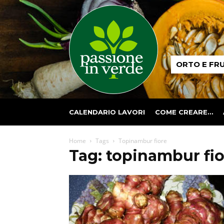
Passione
ORTO E FR
in
verde
CALENDARIO LAVORI
COME CREARE…
Home
Tags
Topinambur fiore
Tag: topinambur fi