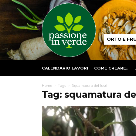
Passione
ORTO E FR
in
verde
CALENDARIO LAVORI
COME CREARE…
Home
Tags
Squamatura dei fusti
Tag: squamatura dei