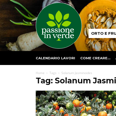
Passione
ORTO E FR
in
verde
CALENDARIO LAVORI
COME CREARE…
Home
Tags
Solanum Jasminoides
Tag: Solanum Jasm