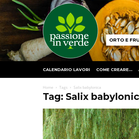
Passione
ORTO E FR
in
verde
CALENDARIO LAVORI
COME CREARE…
Home
Tags
Salix babylonica
Tag: Salix babyloni