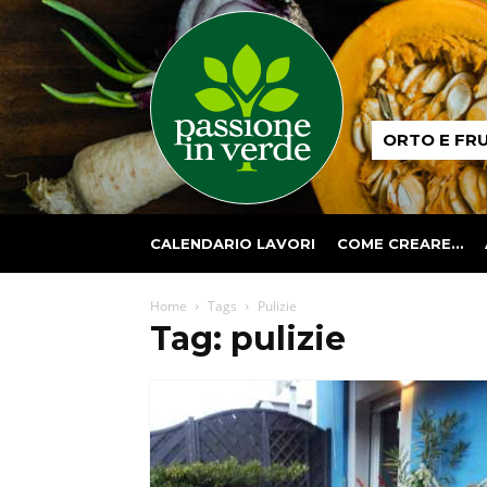
Passione
ORTO E FR
in
verde
CALENDARIO LAVORI
COME CREARE…
Home
Tags
Pulizie
Tag: pulizie