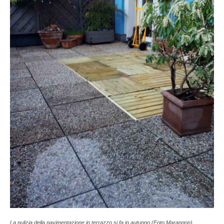
La pulizia della pavimentazione in terrazzo si fa in autunno (Foto Marangon).