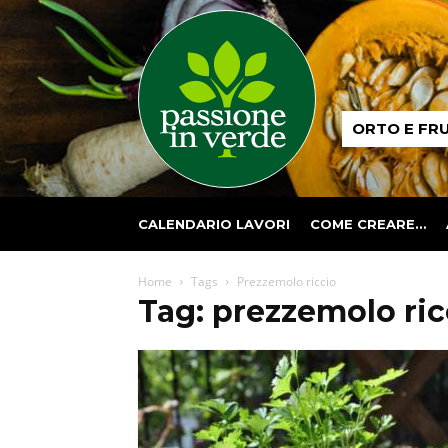
Passione
ORTO E FR
in
verde
CALENDARIO LAVORI
COME CREARE…
Home
Tags
Prezzemolo riccio
Tag: prezzemolo ric